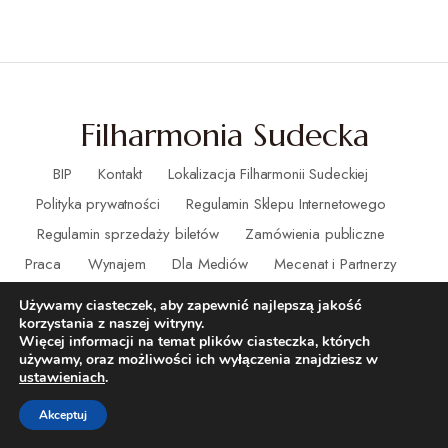
Filharmonia Sudecka
BIP
Kontakt
Lokalizacja Filharmonii Sudeckiej
Polityka prywatności
Regulamin Sklepu Internetowego
Regulamin sprzedaży biletów
Zamówienia publiczne
Praca
Wynajem
Dla Mediów
Mecenat i Partnerzy
Deklaracja dostępności
RODO
Ochrona małoletnich
Używamy ciasteczek, aby zapewnić najlepszą jakość
korzystania z naszej witryny.
Więcej informacji na temat plików ciasteczka, których
używamy, oraz możliwości ich wyłączenia znajdziesz w
ustawieniach
.
Akceptuj
(C) – Filharmonia Sudecka. Wszystkie prawa zastrzeżone.