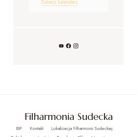
e
Zobacz kalendarz
n
i
a
Filharmonia Sudecka
BIP
Kontakt
Lokalizacja Filharmonii Sudeckiej