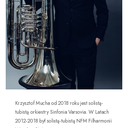
Krzysztof Mucha od 2018 roku jest solistą-
tubistą orkiestry Sinfonia Varsovia. W Latach
2012-2018 był solistą-tubistą NFM Filharmonii