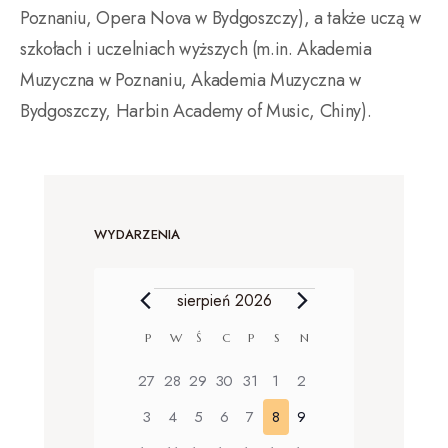
Poznaniu, Opera Nova w Bydgoszczy), a także uczą w
szkołach i uczelniach wyższych (m.in. Akademia
Muzyczna w Poznaniu, Akademia Muzyczna w
Bydgoszczy, Harbin Academy of Music, Chiny).
WYDARZENIA
sierpień 2026
K
P
W
Ś
C
P
S
N
a
0
0
0
0
0
0
0
27
28
29
30
31
1
2
wydarzenia
wydarzenia
wydarzenia
wydarzenia
wydarzenia
wydarzenia
wydarzenia
l
0
0
0
0
0
0
0
3
4
5
6
7
8
9
wydarzenia
wydarzenia
wydarzenia
wydarzenia
wydarzenia
wydarzenia
wydarzenia