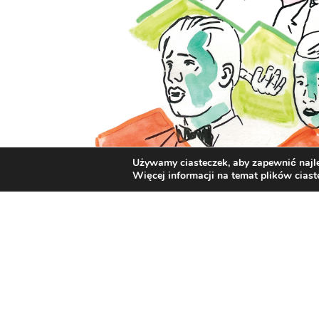
Używamy ciasteczek, aby zapewnić najle
Więcej informacji na temat plików cias
25.09.2023, piątek, godz. 15:30 – 19:00
Wałbrzych, Filharmonia Sudecka
Przesłuchanie do Chóru Dziecięcego