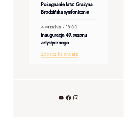
n
n
Pożegnanie lata: Grażyna
e
e
d
i
i
Brodzińska symfonicznie
n
n
a
e
e
i
i
4 września - 18:00
r
e
a
Inauguracja 49. sezonu
z
artystycznego
e
Zobacz kalendarz
n
i
a