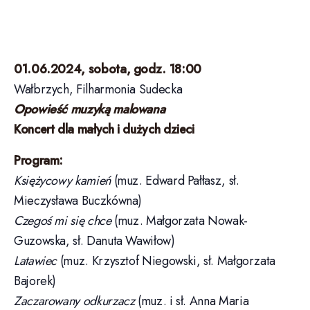
Chodzi kot po mandolinie
(muz. Małgorzata Nowak-
Guzowska, sł. Dorota Gellner)
Wilki
(muz. Małgorzata Nowak-Guzowska, sł. Danuta
Wawiłow i Oleg Usenko)
Tuimbe pamoja
(muz. i sł. Jan Krutul)
Piosenka o latawcach
(muz. Barbara Kolago, oprac.
Małgorzata Nowak-Guzowska, sł. Anna Bernat)
Wykonawcy:
Anna Kupczyńska
– dyrygent
Chór Dziecięcy Filharmonii Sudeckiej
Paweł Stuczyński
– fortepian, aranżacje
Zespół smyczkowy Zespołu Szkół Muzycznych im.
Fryderyka Chopina w Legnicy
Paweł Stuczyński
– przygotowanie zespołu