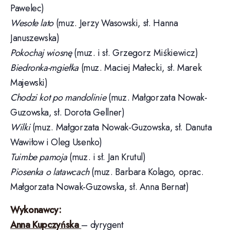
Wszyscy na sali milkną… hmm… czy na pewno
wszyscy? Dzieci nie milkną. Słychać radosne rozmowy,
chichot dziewcząt i rywalizację chłopców.
Obserwujemy dziecięcy świat pełen emocji, rozważań,
pytań, refleksji i spontaniczności. Muzyka płynie prosto
z serca i jest kwintesencją dziecięcej wrażliwości. Czy
pozwolisz zaprosić się do dziecięcego świata
malowanego muzyką i słowem? Czy pozwolisz
swojemu wewnętrznemu dziecku obudzić się na
chwilę? Zapraszamy małe i duże dzieci do wysłuchania
naszej opowieści…
Czas trwania:
60 minut
Koncert wokalno-instrumentalny, ceny biletów:
50 /
30 zł