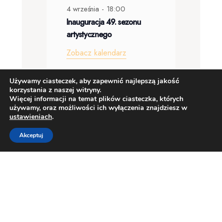
BIP
Kontakt
Lokalizacja Filharmonii Sudeckiej
Polityka prywatności
Regulamin Sklepu Internetowego
Regulamin sprzedaży biletów
Zamówienia publiczne
Praca
Wynajem
Dla Mediów
Mecenat i Partnerzy
Deklaracja dostępności
RODO
Ochrona małoletnich
Używamy ciasteczek, aby zapewnić najlepszą jakość
korzystania z naszej witryny.
Więcej informacji na temat plików ciasteczka, których
używamy, oraz możliwości ich wyłączenia znajdziesz w
ustawieniach
.
Akceptuj
(C) – Filharmonia Sudecka. Wszystkie prawa zastrzeżone.