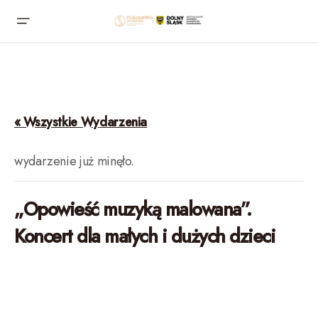
« Wszystkie Wydarzenia
wydarzenie już minęło.
„Opowieść muzyką malowana”.
Koncert dla małych i dużych dzieci
01.06.2024, sobota, godz. 18:00
Wałbrzych, Filharmonia Sudecka
Opowieść muzyką malowana