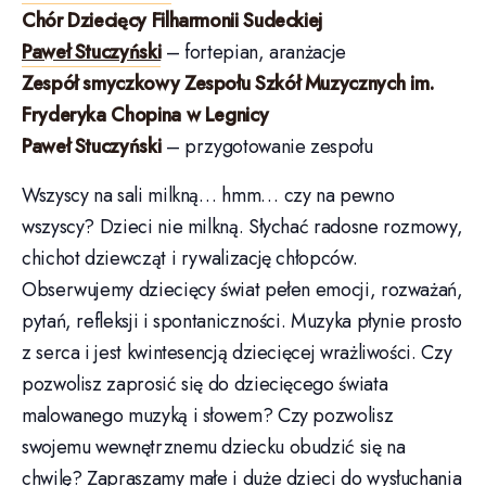
DODAJ DO KALENDARZA
SZCZEGÓŁY
MIEJSCE
Data:
Sala Koncertowa Filharmonii
Sudeckiej
1 czerwca, 2024
Słowackiego 4
Czas:
Wałbrzych
,
Wałbrzych
58-
18:00
300
Poland
+ Mapa
Google
Koncert symfoniczny –
Koncert Familijny w Filharmonii
Carmen: „Miłość jest
Sudeckiej: Opowieść muzyką